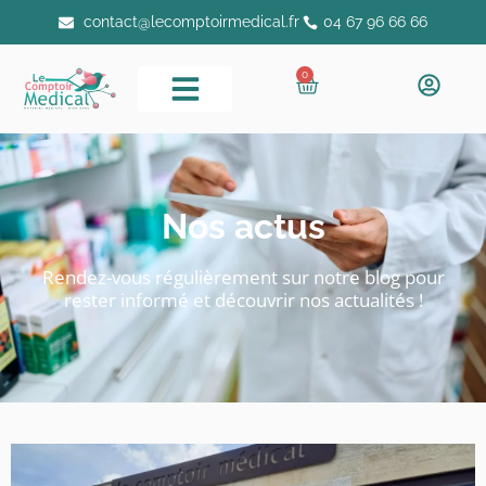
contact@lecomptoirmedical.fr
04 67 96 66 66
0
Nos actus
Rendez-vous régulièrement sur notre blog pour
rester informé et découvrir nos actualités !