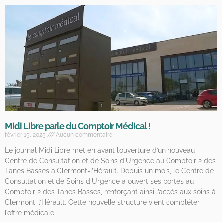
Midi Libre parle du Comptoir Médical !
février 15, 2025
Aucun commentaire
Le journal Midi Libre met en avant l’ouverture d’un nouveau
Centre de Consultation et de Soins d’Urgence au Comptoir 2 des
Tanes Basses à Clermont-l’Hérault. Depuis un mois, le Centre de
Consultation et de Soins d’Urgence a ouvert ses portes au
Comptoir 2 des Tanes Basses, renforçant ainsi l’accès aux soins à
Clermont-l’Hérault. Cette nouvelle structure vient compléter
l’offre médicale