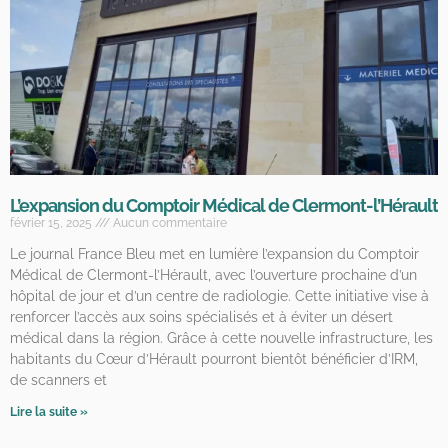
L’expansion du Comptoir Médical de Clermont-l’Hérault
février 15, 2025
Aucun commentaire
Le journal France Bleu met en lumière l’expansion du Comptoir
Médical de Clermont-l’Hérault, avec l’ouverture prochaine d’un
hôpital de jour et d’un centre de radiologie. Cette initiative vise à
renforcer l’accès aux soins spécialisés et à éviter un désert
médical dans la région. Grâce à cette nouvelle infrastructure, les
habitants du Cœur d’Hérault pourront bientôt bénéficier d’IRM,
de scanners et
Lire la suite »