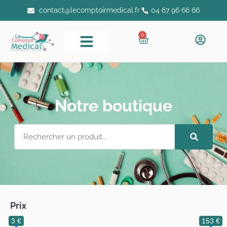
contact@lecomptoirmedical.fr
04 67 96 66 66
0
Notre boutique
Prix
3 €
153 €