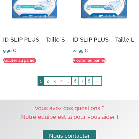
ID SLIP PLUS – Taille S
ID SLIP PLUS – Taille L
9,90
€
22,95
€
Ajouter au panier
Ajouter au panier
1
2
3
4
…
6
7
8
→
Vous avez des questions ?
Notre équipe est là pour vous aider !
Nous contacter