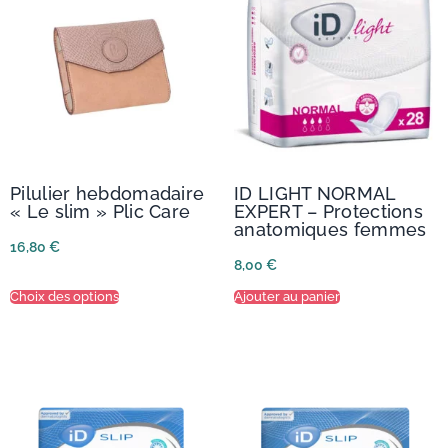
Pilulier hebdomadaire
ID LIGHT NORMAL
« Le slim » Plic Care
EXPERT – Protections
anatomiques femmes
16,80
€
8,00
€
Choix des options
Ajouter au panier