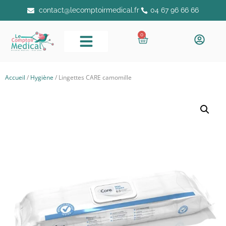
contact@lecomptoirmedical.fr
04 67 96 66 66
0
Accueil
/
Hygiène
/ Lingettes CARE camomille