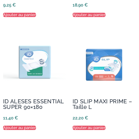
9,25
€
18,90
€
Ajouter au panier
Ajouter au panier
ID ALESES ESSENTIAL
ID SLIP MAXI PRIME –
SUPER 90×180
Taille L
11,40
€
22,20
€
Ajouter au panier
Ajouter au panier