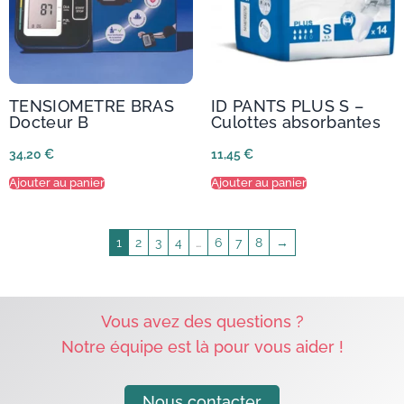
TENSIOMETRE BRAS
ID PANTS PLUS S –
Docteur B
Culottes absorbantes
34,20
€
11,45
€
Ajouter au panier
Ajouter au panier
1
2
3
4
…
6
7
8
→
Vous avez des questions ?
Notre équipe est là pour vous aider !
Nous contacter