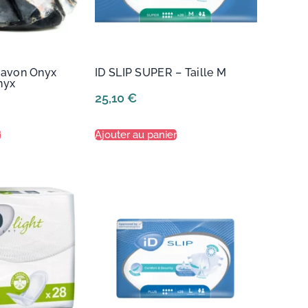
avon Onyx
ID SLIP SUPER – Taille M
nyx
25,10
€
r
Ajouter au panier