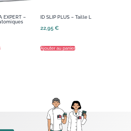
A EXPERT –
ID SLIP PLUS – Taille L
natomiques
22,95
€
r
Ajouter au panier