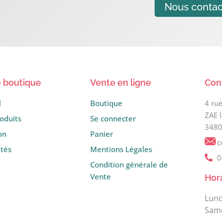
Nous contac
 boutique
Vente en ligne
Con
l
Boutique
4 ru
ZAE 
oduits
Se connecter
3480
on
Panier
c
ités
Mentions Légales
0
Condition générale de
Vente
Hor
Lund
Same