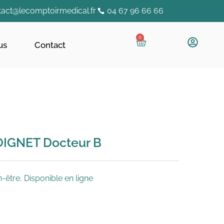
tact@lecomptoirmedical.fr
04 67 96 66 66
0
us
Contact
IGNET Docteur B
n-être
,
Disponible en ligne