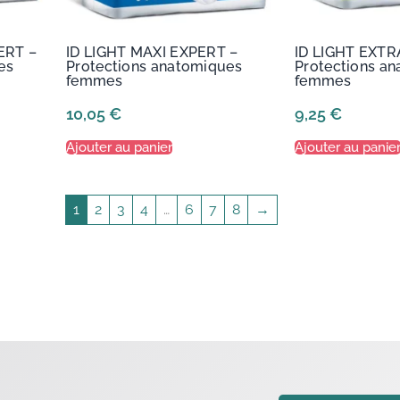
ERT –
ID LIGHT MAXI EXPERT –
ID LIGHT EXTR
es
Protections anatomiques
Protections a
femmes
femmes
10,05
€
9,25
€
Ajouter au panier
Ajouter au panie
1
2
3
4
…
6
7
8
→