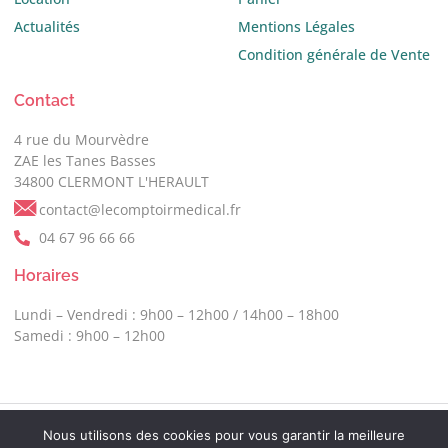
Actualités
Mentions Légales
Condition générale de Vente
Contact
4 rue du Mourvèdre
ZAE les Tanes Basses
34800 CLERMONT L'HERAULT
contact@lecomptoirmedical.fr
04 67 96 66 66
Horaires
Lundi – Vendredi : 9h00 – 12h00 / 14h00 – 18h00
Samedi : 9h00 – 12h00
Nous utilisons des cookies pour vous garantir la meilleure
Copyright © 2025 Le Comptoir Médical,
Création Agence Ma Com 360