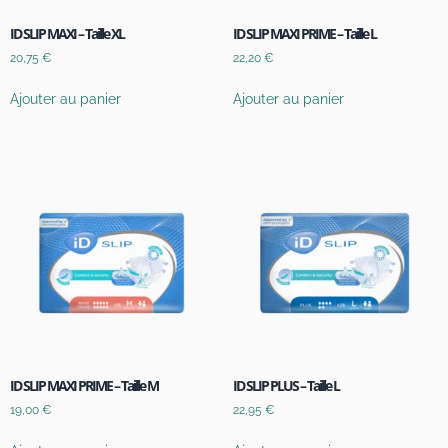
ID SLIP MAXI – Taille XL
ID SLIP MAXI PRIME – Taille L
20,75
€
22,20
€
Ajouter au panier
Ajouter au panier
ID SLIP MAXI PRIME – Taille M
ID SLIP PLUS – Taille L
19,00
€
22,95
€