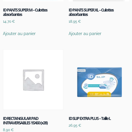
ID PANTS SUPER M – Culottes
ID PANTS SUPER XL – Culottes
absorbantes
absorbantes
14,70
€
18,95
€
Ajouter au panier
Ajouter au panier
ID RECTANGULAR PAD
ID SLIP EXTRA PLUS – Taille L
INTRAVERSABLES 15X60 (x28)
26,95
€
8,90
€