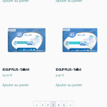
Ajouter au panier
Ajouter au panier
ID SLIP PLUS – Taille M
ID SLIP PLUS – Taille S
19,00
€
9,90
€
Ajouter au panier
Ajouter au panier
←
1
2
3
4
5
→