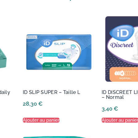
daily
ID SLIP SUPER – Taille L
ID DISCREET 
– Normal
28,30
€
3,40
€
Ajouter au panier
Ajouter au panie