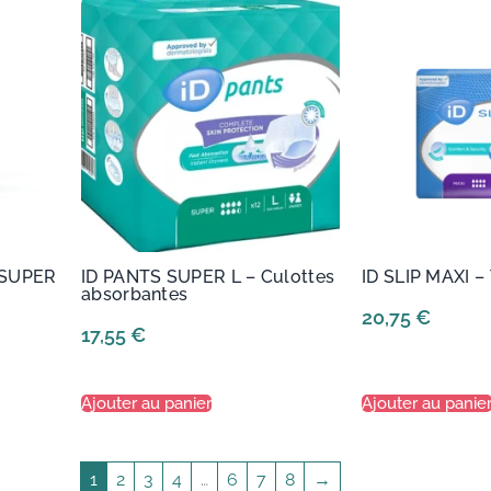
 SUPER
ID PANTS SUPER L – Culottes
ID SLIP MAXI – 
absorbantes
20,75
€
17,55
€
Ajouter au panier
Ajouter au panie
1
2
3
4
…
6
7
8
→