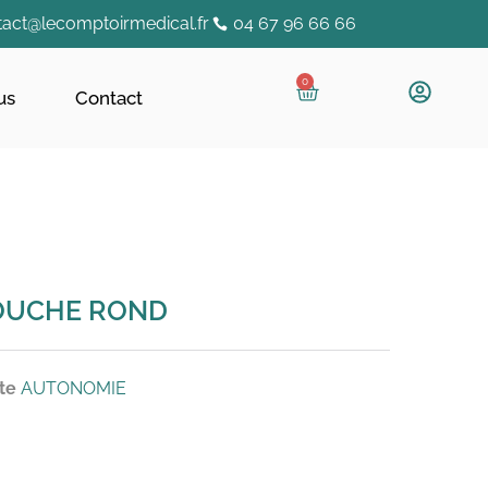
tact@lecomptoirmedical.fr
04 67 96 66 66
0
us
Contact
OUCHE ROND
te
AUTONOMIE