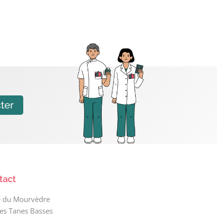
ter
tact
e du Mourvèdre
les Tanes Basses