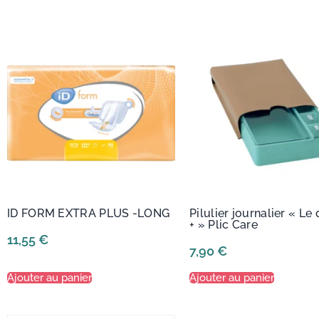
ID FORM EXTRA PLUS -LONG
Pilulier journalier « Le 
+ » Plic Care
11,55
€
7,90
€
Ajouter au panier
Ajouter au panier