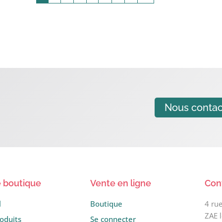
Nous contac
 boutique
Vente en ligne
Con
l
Boutique
4 ru
ZAE 
oduits
Se connecter